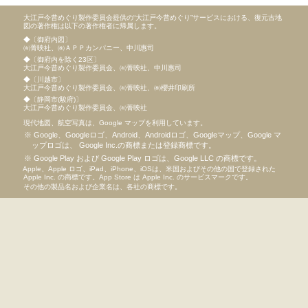
大江戸今昔めぐり製作委員会提供の“大江戸今昔めぐり”サービスにおける、復元古地
図の著作権は以下の著作権者に帰属します。
◆〔御府内図〕
㈲菁映社、㈱ＡＰＰカンパニー、中川惠司
◆〔御府内を除く23区〕
大江戸今昔めぐり製作委員会、㈲菁映社、中川惠司
◆〔川越市〕
大江戸今昔めぐり製作委員会、㈲菁映社、㈱櫻井印刷所
◆〔静岡市(駿府)〕
大江戸今昔めぐり製作委員会、㈲菁映社
現代地図、航空写真は、Google マップを利用しています。
Google、Googleロゴ、Android、Androidロゴ、Googleマップ、Google マ
ップロゴは、 Google Inc.の商標または登録商標です。
Google Play および Google Play ロゴは、Google LLC の商標です。
Apple、Apple ロゴ、iPad、iPhone、iOSは、米国およびその他の国で登録された
Apple Inc. の商標です。App Store は Apple Inc. のサービスマークです。
その他の製品名および企業名は、各社の商標です。