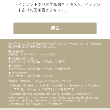
インデントありの箇条書きテキスト。インデン
トありの箇条書きテキスト。
戻る
大江戸今昔めぐり製作委員会提供の“大江戸今昔めぐり”サービスにおける、復元古地
図の著作権は以下の著作権者に帰属します。
◆〔御府内図〕
㈲菁映社、㈱ＡＰＰカンパニー、中川惠司
◆〔御府内を除く23区〕
大江戸今昔めぐり製作委員会、㈲菁映社、中川惠司
◆〔川越市〕
大江戸今昔めぐり製作委員会、㈲菁映社、㈱櫻井印刷所
◆〔静岡市(駿府)〕
大江戸今昔めぐり製作委員会、㈲菁映社
現代地図、航空写真は、Google マップを利用しています。
Google、Googleロゴ、Android、Androidロゴ、Googleマップ、Google マ
ップロゴは、 Google Inc.の商標または登録商標です。
Google Play および Google Play ロゴは、Google LLC の商標です。
Apple、Apple ロゴ、iPad、iPhone、iOSは、米国およびその他の国で登録された
Apple Inc. の商標です。App Store は Apple Inc. のサービスマークです。
その他の製品名および企業名は、各社の商標です。