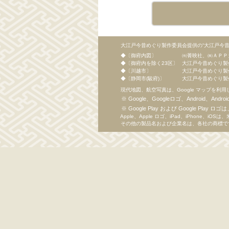
大江戸今昔めぐり製作委員会提供の“大江戸今
◆〔御府内図〕
㈲菁映社、㈱ＡＰＰ
◆〔御府内を除く23区〕
大江戸今昔めぐり製
◆〔川越市〕
大江戸今昔めぐり製
◆〔静岡市(駿府)〕
大江戸今昔めぐり製
現代地図、航空写真は、Google マップを利
Google、Googleロゴ、Android、An
Google Play および Google Play ロ
Apple、Apple ロゴ、iPad、iPhone、iOS
その他の製品名および企業名は、各社の商標で