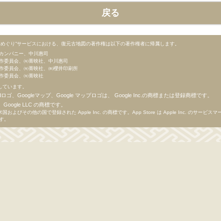
戻る
昔めぐり”サービスにおける、復元古地図の著作権は以下の著作権者に帰属します。
カンパニー、中川惠司
作委員会、㈲菁映社、中川惠司
作委員会、㈲菁映社、㈱櫻井印刷所
作委員会、㈲菁映社
用しています。
droidロゴ、Googleマップ、Google マップロゴは、 Google Inc.の商標または登録商標です。
ゴは、Google LLC の商標です。
は、米国およびその他の国で登録された Apple Inc. の商標です。App Store は Apple Inc. のサービ
す。