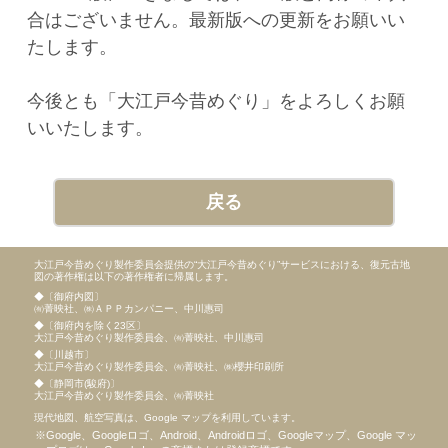
合はございません。最新版への更新をお願いい
たします。
今後とも「大江戸今昔めぐり」をよろしくお願
いいたします。
戻る
大江戸今昔めぐり製作委員会提供の“大江戸今昔めぐり”サービスにおける、復元古地
図の著作権は以下の著作権者に帰属します。
◆〔御府内図〕
㈲菁映社、㈱ＡＰＰカンパニー、中川惠司
◆〔御府内を除く23区〕
大江戸今昔めぐり製作委員会、㈲菁映社、中川惠司
◆〔川越市〕
大江戸今昔めぐり製作委員会、㈲菁映社、㈱櫻井印刷所
◆〔静岡市(駿府)〕
大江戸今昔めぐり製作委員会、㈲菁映社
現代地図、航空写真は、Google マップを利用しています。
Google、Googleロゴ、Android、Androidロゴ、Googleマップ、Google マッ